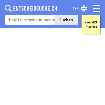
DE
Suchen
Neu: MCP
Interface