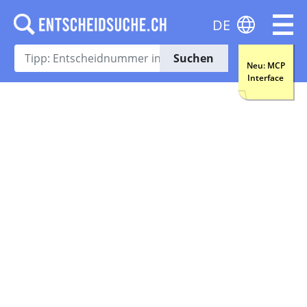
DE
Suchen
Neu: MCP
Interface