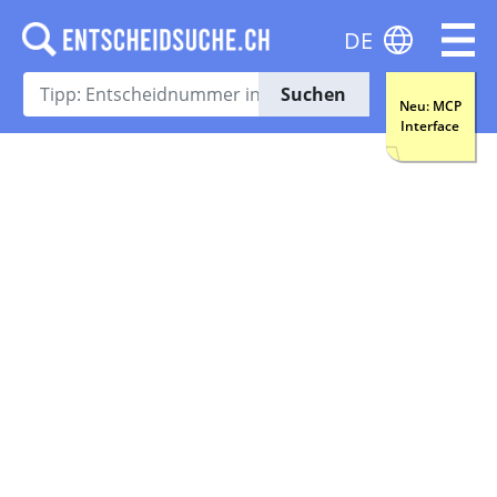
DE
Suchen
Neu: MCP
Interface