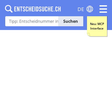
DE
Suchen
Neu: MCP
Interface