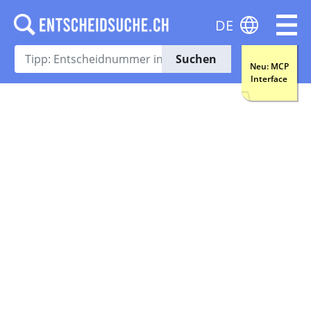
DE
Suchen
Neu: MCP
Interface