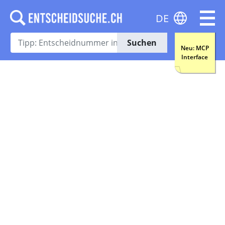
DE
Suchen
Neu: MCP
Interface