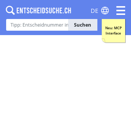
DE
Suchen
Neu: MCP
Interface