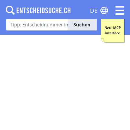
DE
Suchen
Neu: MCP
Interface