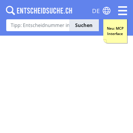
DE
Suchen
Neu: MCP
Interface