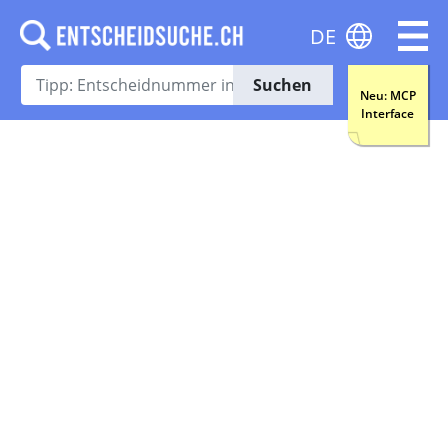
DE
Suchen
Neu: MCP
Interface