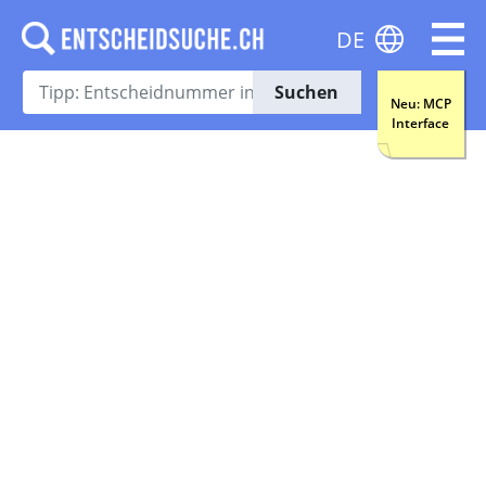
DE
Suchen
Neu: MCP
Interface