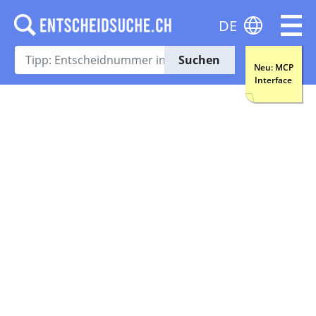
DE
Suchen
Neu: MCP
Interface