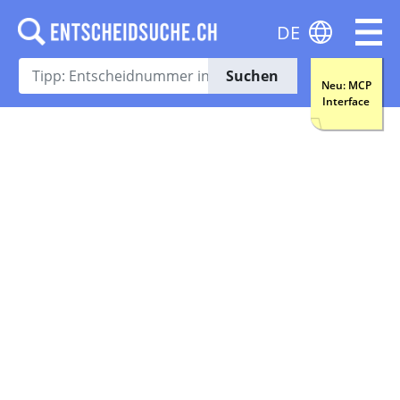
DE
Suchen
Neu: MCP
Interface