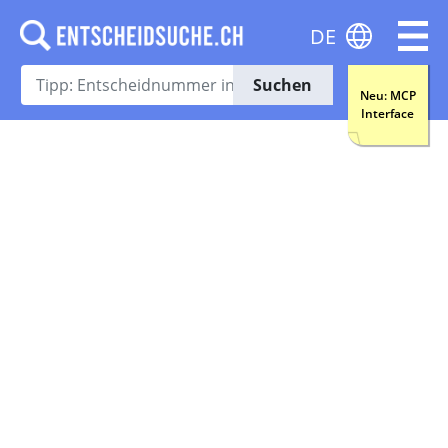
DE
Suchen
Neu: MCP
Interface