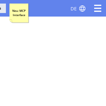
DE
n
Neu: MCP
Interface