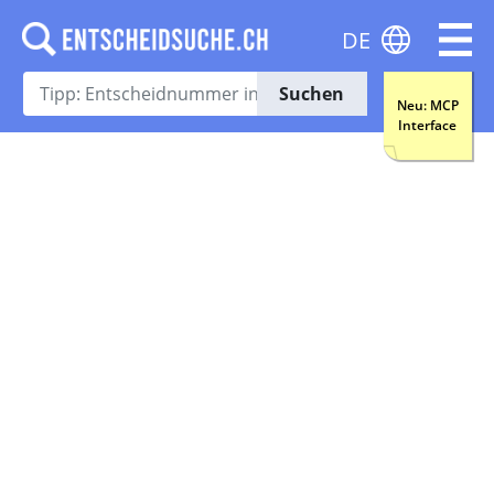
DE
Suchen
Neu: MCP
Interface