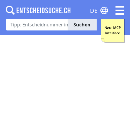
DE
Suchen
Neu: MCP
Interface