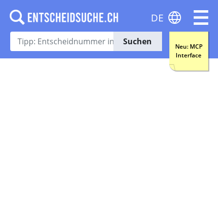
DE
Suchen
Neu: MCP
Interface