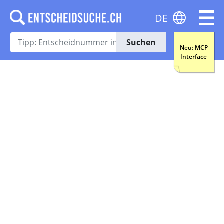
DE
Suchen
Neu: MCP
Interface