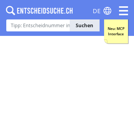
DE
Suchen
Neu: MCP
Interface