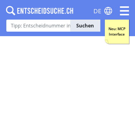
DE
Suchen
Neu: MCP
Interface