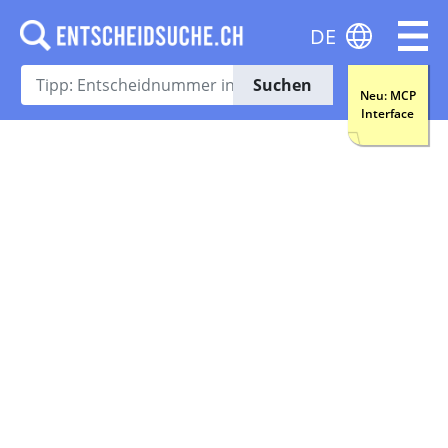
DE
Suchen
Neu: MCP
Interface