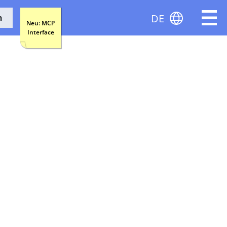
DE
n
Neu: MCP
Interface