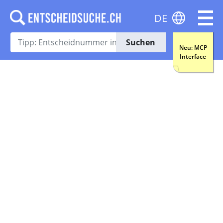
DE
Suchen
Neu: MCP
Interface