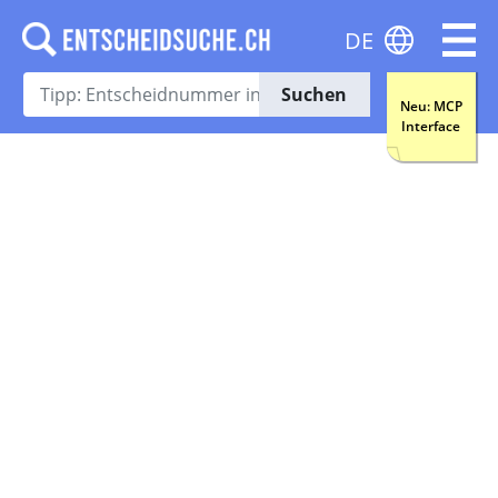
DE
Suchen
Neu: MCP
Interface