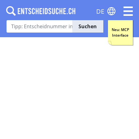
DE
Suchen
Neu: MCP
Interface