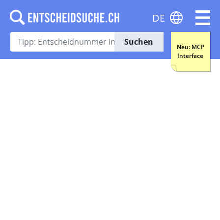
DE
Suchen
Neu: MCP
Interface