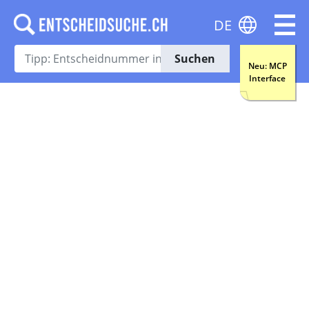
DE
Suchen
Neu: MCP
Interface