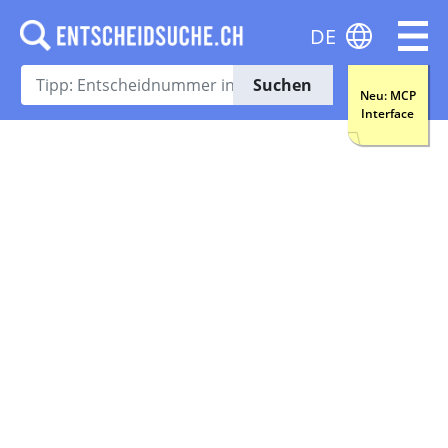
DE
Suchen
Neu: MCP
Interface