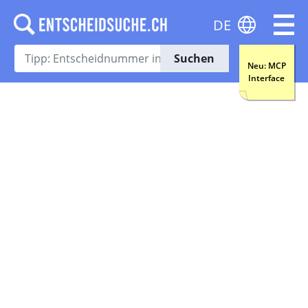
DE
Suchen
Neu: MCP
Interface