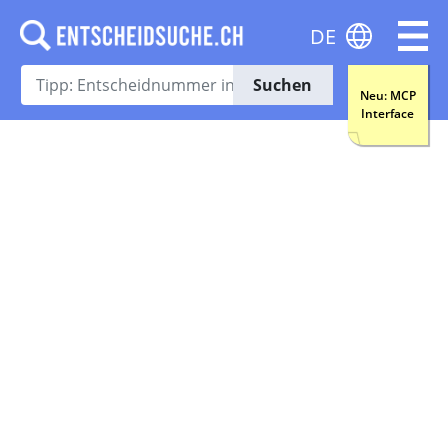
DE
Suchen
Neu: MCP
Interface