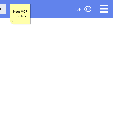
DE
n
Neu: MCP
Interface