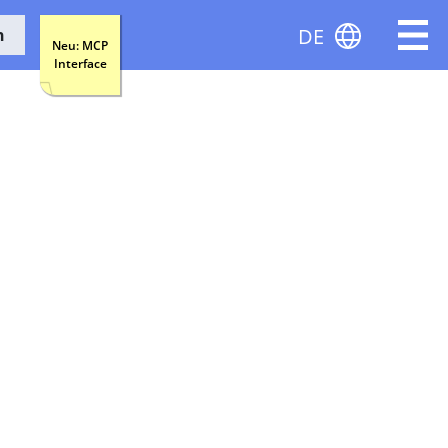
DE
n
Neu: MCP
Interface