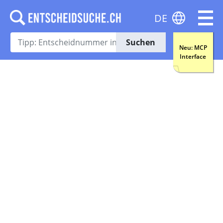
DE
Suchen
Neu: MCP
Interface