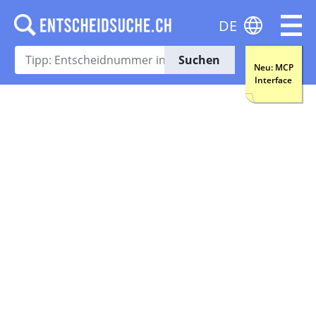
DE
Suchen
Neu: MCP
Interface