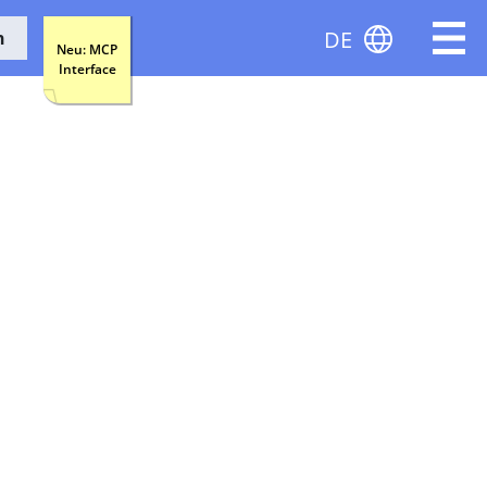
DE
n
Neu: MCP
Interface