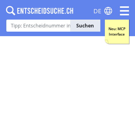
DE
Suchen
Neu: MCP
Interface