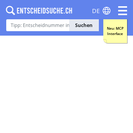
DE
Suchen
Neu: MCP
Interface