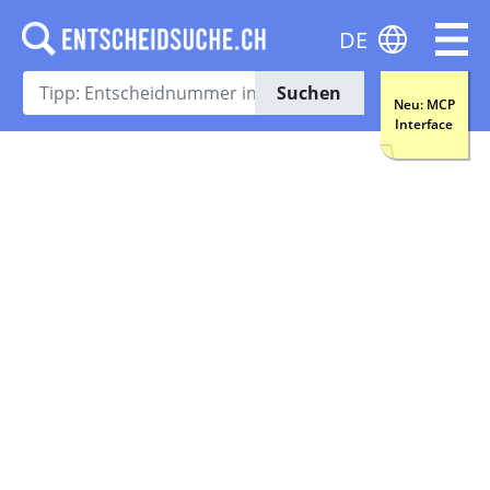
DE
Suchen
Neu: MCP
Interface