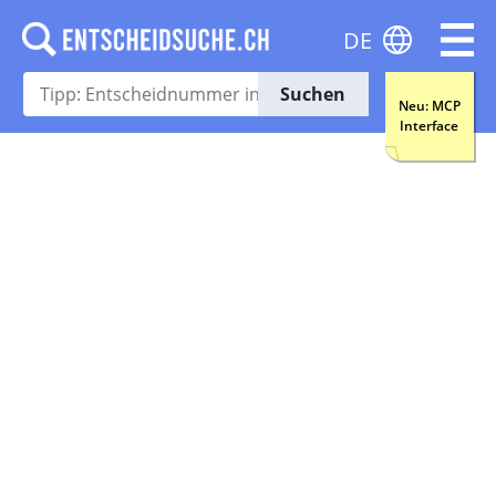
DE
Suchen
Neu: MCP
Interface