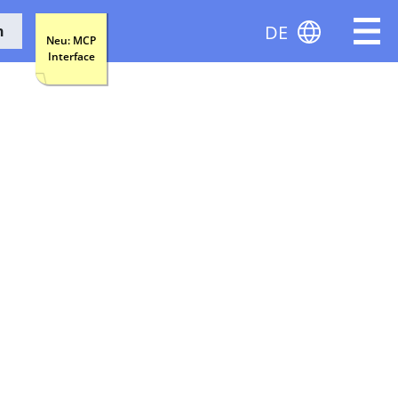
DE
n
Neu: MCP
Interface