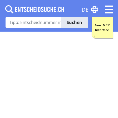
DE
Suchen
Neu: MCP
Interface