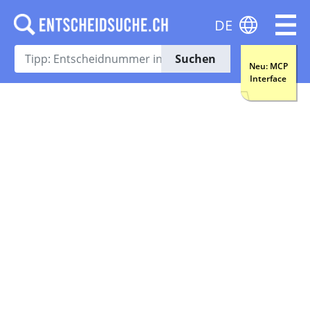
DE
Suchen
Neu: MCP
Interface