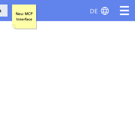
DE
n
Neu: MCP
Interface