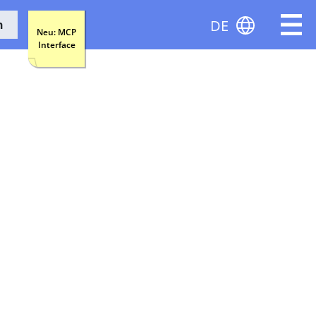
DE
n
Neu: MCP
Interface