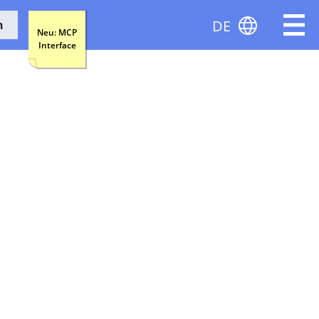
DE
n
Neu: MCP
Interface