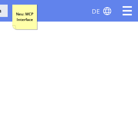
DE
n
Neu: MCP
Interface