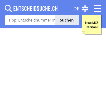
DE
Suchen
Neu: MCP
Interface