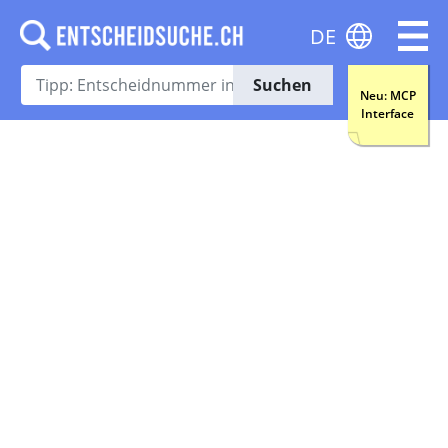
DE
Suchen
Neu: MCP
Interface