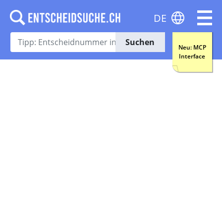
DE
Suchen
Neu: MCP
Interface